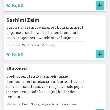
€ 16,50
Sashimi Zalm
Sushirijst l zalm l wakame l komkommer l
Japanse crunch l wortellinten l lente-ui l
zoetzure gember l wasabimayo l sojasaus
Keuze uit:
Klein, Groot, Glutenvrij
€ 16,50
Uluwatu
Spelt goreng | sticky tempeh | taugé |
komkommer | pindasaus | gefruite uitjes | ei |
baked banana | cassave kroepoek | rode peper
| seroendeng | rode kool atjar | koriander |
lente-ui
Keuze uit:
Klein, Groot, Vegan, Sriracha en meer.