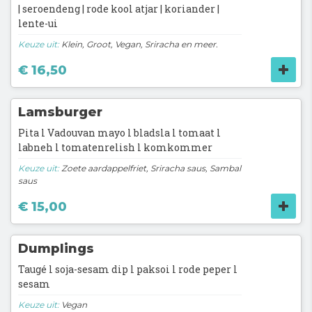
| seroendeng | rode kool atjar | koriander |
lente-ui
Keuze uit:
Klein, Groot, Vegan, Sriracha en meer.
€ 16,50
Lamsburger
Pita l Vadouvan mayo l bladsla l tomaat l
labneh l tomatenrelish l komkommer
Keuze uit:
Zoete aardappelfriet, Sriracha saus, Sambal
saus
€ 15,00
Dumplings
Taugé l soja-sesam dip l paksoi l rode peper l
sesam
Keuze uit:
Vegan