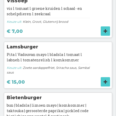
Vissoep
vis l tomaat l groene kruiden l schaal- en
schelpdieren l zeekraal
Keuze uit:
Klein, Groot, Glutenvrij brood
€ 7,00
Lamsburger
Pita l Vadouvan mayo l bladsla l tomaat l
labneh l tomatenrelish l komkommer
Keuze uit:
Zoete aardappelfriet, Sriracha saus, Sambal
saus
€ 15,00
Bietenburger
bun | bladsla | limoen mayo | komkommer |
taktouka | geroosterde paprika | pickled rode