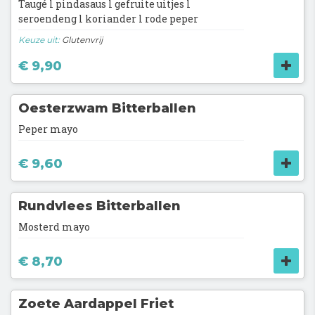
Taugé l pindasaus l gefruite uitjes l
seroendeng l koriander l rode peper
Keuze uit:
Glutenvrij
€ 9,90
Oesterzwam Bitterballen
Peper mayo
€ 9,60
Rundvlees Bitterballen
Mosterd mayo
€ 8,70
Zoete Aardappel Friet