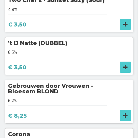
Two Chef's - Sunset Suzy (Sour)
4.8%
€ 3,50
't IJ Natte (DUBBEL)
6.5%
€ 3,50
Gebrouwen door Vrouwen -
Bloesem BLOND
6.2%
€ 8,25
Corona