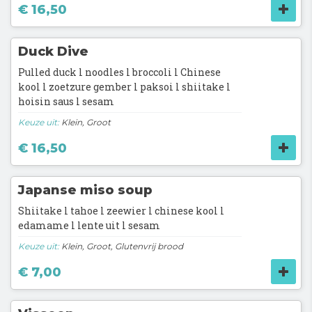
€ 16,50
Duck Dive
Pulled duck l noodles l broccoli l Chinese
kool l zoetzure gember l paksoi l shiitake l
hoisin saus l sesam
Keuze uit:
Klein, Groot
€ 16,50
Japanse miso soup
Shiitake l tahoe l zeewier l chinese kool l
edamame l lente uit l sesam
Keuze uit:
Klein, Groot, Glutenvrij brood
€ 7,00