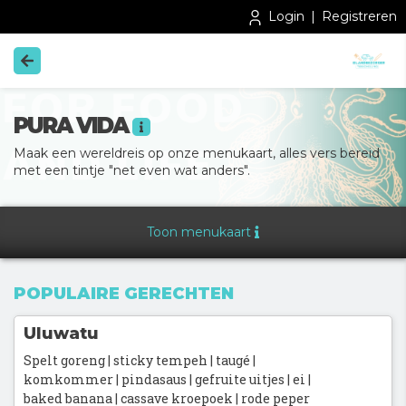
Login
|
Registreren
PURA VIDA
Maak een wereldreis op onze menukaart, alles vers bereid 
PURA VIDA
met een tintje "net even wat anders".
Oosterburen 36
8891 GC Midsland
Toon menukaart
T:
W:
puravidafoodbar.nl
POPULAIRE GERECHTEN
Uluwatu
Spelt goreng | sticky tempeh | taugé |
komkommer | pindasaus | gefruite uitjes | ei |
baked banana | cassave kroepoek | rode peper