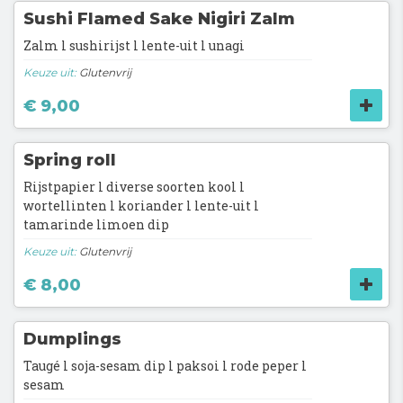
Sushi Flamed Sake Nigiri Zalm
Zalm l sushirijst l lente-uit l unagi
Keuze uit:
Glutenvrij
€ 9,00
Spring roll
Rijstpapier l diverse soorten kool l
wortellinten l koriander l lente-uit l
tamarinde limoen dip
Keuze uit:
Glutenvrij
€ 8,00
Dumplings
Taugé l soja-sesam dip l paksoi l rode peper l
sesam