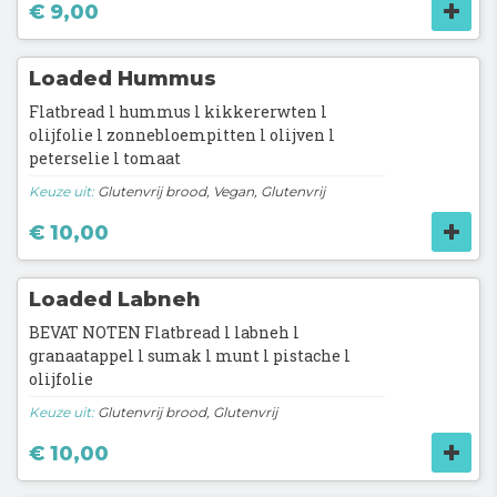
€ 9,00
Loaded Hummus
Flatbread l hummus l kikkererwten l
olijfolie l zonnebloempitten l olijven l
peterselie l tomaat
Keuze uit:
Glutenvrij brood, Vegan, Glutenvrij
€ 10,00
Loaded Labneh
BEVAT NOTEN Flatbread l labneh l
granaatappel l sumak l munt l pistache l
olijfolie
Keuze uit:
Glutenvrij brood, Glutenvrij
€ 10,00