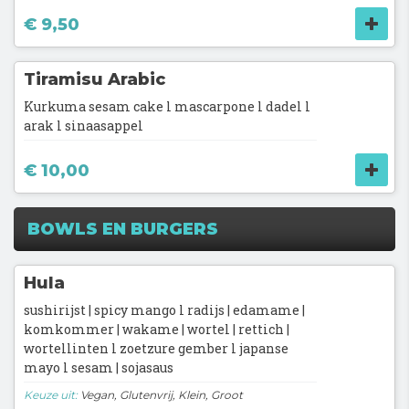
€ 9,50
Tiramisu Arabic
Kurkuma sesam cake l mascarpone l dadel l
arak l sinaasappel
€ 10,00
BOWLS EN BURGERS
Hula
sushirijst | spicy mango l radijs | edamame |
komkommer | wakame | wortel | rettich |
wortellinten l zoetzure gember l japanse
mayo l sesam | sojasaus
Keuze uit:
Vegan, Glutenvrij, Klein, Groot