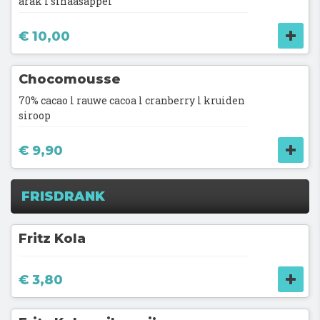
arak l sinaasappel
€ 10,00
Chocomousse
70% cacao l rauwe cacoa l cranberry l kruiden
siroop
€ 9,90
FRISDRANK
Fritz Kola
€ 3,80